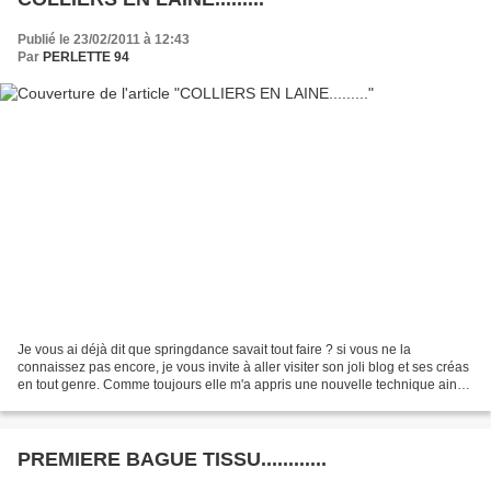
Publié le 23/02/2011 à 12:43
Par
PERLETTE 94
Je vous ai déjà dit que springdance savait tout faire ? si vous ne la
connaissez pas encore, je vous invite à aller visiter son joli blog et ses créas
en tout genre. Comme toujours elle m'a appris une nouvelle technique ainsi
qu'à claire , alliant le...
PREMIERE BAGUE TISSU............