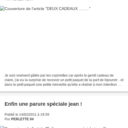
Je suis vraiment gâtée par les copinettes car après le gentil cadeau de
claire, j'ai eu la surprise de recevoir un petit paquet de la part de bijounet .. et
dans le petit paquet une petite merveille qu'elle a réalisé à mon intention. Je
l'adoooooooore...
Enfin une parure spéciale jean !
Publié le 14/02/2011 à 19:50
Par
PERLETTE 94