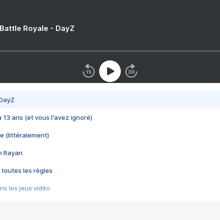
 Battle Royale - DayZ
 DayZ
 a 13 ans (et vous l'avez ignoré)
e (littéralement)
im Rayan
 toutes les règles
s les jeux vidéo
us choquant de Rockstar ? - Le scandale BULLY