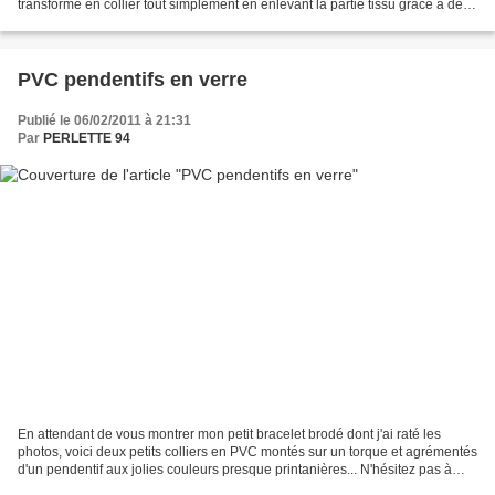
transformé en collier tout simplement en enlevant la partie tissu grâce à des
fermoirs de chaque côté...
PVC pendentifs en verre
Publié le 06/02/2011 à 21:31
Par
PERLETTE 94
En attendant de vous montrer mon petit bracelet brodé dont j'ai raté les
photos, voici deux petits colliers en PVC montés sur un torque et agrémentés
d'un pendentif aux jolies couleurs presque printanières... N'hésitez pas à
vous inscrire à ma newsle...