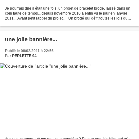
Je pourrais dire il était une fois, un projet de bracelet brodé, laissé dans un
coin faute de temps... depuis novembre 2010 a enfin vu le jour en janvier
2011... Avant petit rappel du projet..... Un brodé qui défit toutes les lois du
brodé bien organisé......
une jolie bannière...
Publié le 08/02/2011 à 22:56
Par
PERLETTE 94
Avez-vous remarqué ma nouvelle bannière ? Encore une fois bijounet m'a